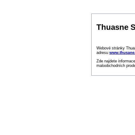
Thuasne S
https://www.high-end
Webové stránky Thuas
adresu
www.thusane
Zde najdete informace
maloobchodních prode